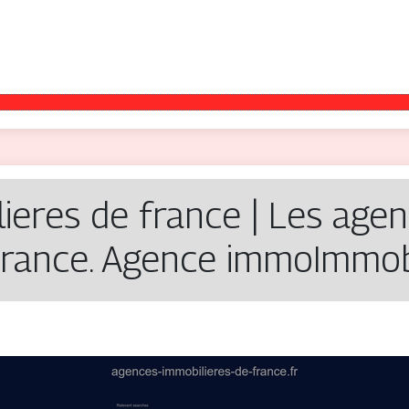
e­res de france | Les agen
France. Agence immoImmobi