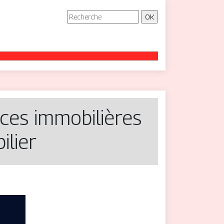
ces im­mobi­lières
lier