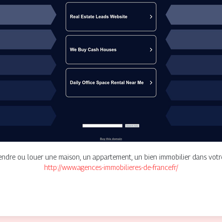
endre ou louer une maison, un appartement, un bien immobilier dans votre
http://www.agences-immobilieres-de-france.fr/