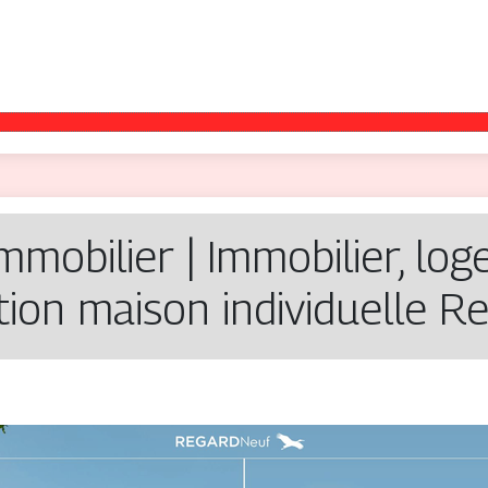
mobilier | Immobilier, lo
ion maison in­divi­duel­le 