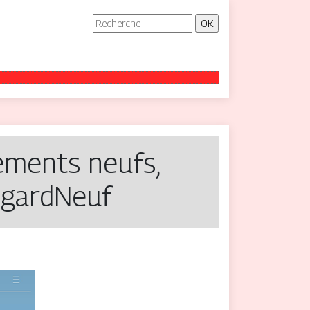
gements neufs,
RegardNeuf