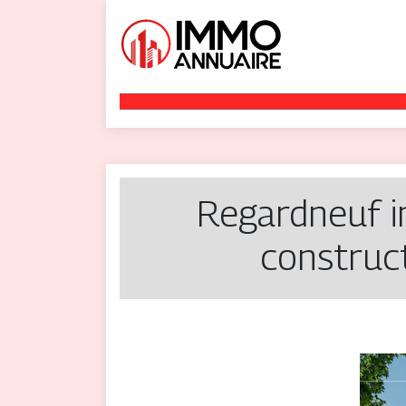
Regardneuf im
construct